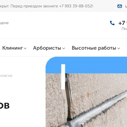
крыт. Перед приездом звоните +7 993 39-88-052!
+7
 цене
Пн
Клининг
Арбористы
Высотные работы
новске
ов