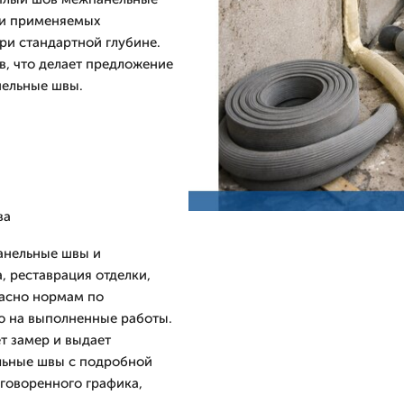
 и применяемых
ри стандартной глубине.
в, что делает предложение
нельные швы.
ва
анельные швы и
, реставрация отделки,
ласно нормам по
ю на выполненные работы.
т замер и выдает
льные швы с подробной
оговоренного графика,