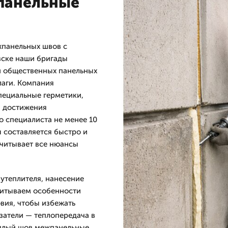
панельные
панельных швов с
вске наши бригады
и общественных панельных
лаги. Компания
ециальные герметики,
я достижения
о специалиста не менее 10
 составляется быстро и
учитывает все нюансы
 утеплителя, нанесение
итываем особенности
вия, чтобы избежать
затели — теплопередача в
теплый шов межпанельные