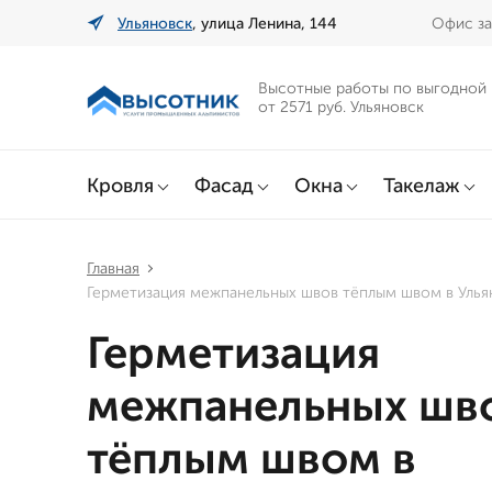
Ульяновск
, улица Ленина, 144
Офис за
Высотные работы по выгодной
от 2571 руб. Ульяновск
Кровля
Фасад
Окна
Такелаж
Главная
Герметизация межпанельных швов тёплым швом в Улья
Герметизация
межпанельных шв
тёплым швом в