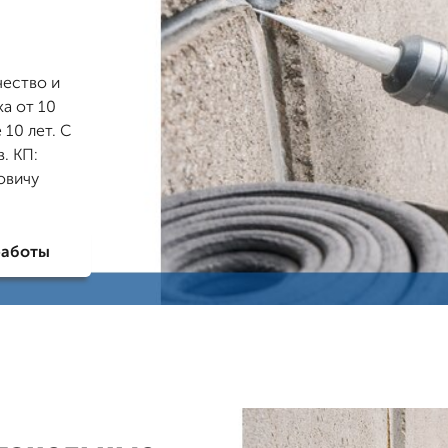
чество и
ка от 10
10 лет. С
. КП:
овичу
работы