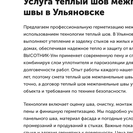
Услуга теплый шов меж
швы в Ульяновске
Предлагаем профессиональную герметизацию меж
использованием технологии теплый шов. В Ульяно
выполняют утепление и заделку стыков на жилых 
домах, обеспечивая надежное тепло и защиту от в
ВЫСОТНИК-Улн применяет современную пену и сп
комбинируя слои уплотнителя и пароизоляции дл
долговечности работ. Опыт работы каждого нашег
лет, поэтому смета теплый шов межпанельные швы
точно, а договор теплый шов межпанельные швы 
объекта и требования по технике безопасности.
Технология включает оценку шва, очистку, монтаж
пены и финишную герметизацию. Мы подробно уч
панельного шва, материал фасада и погодные усло
промерзаний и продуваний в стыках. Важные пока
стыке и адгезия герметика к поверхности. Цена 