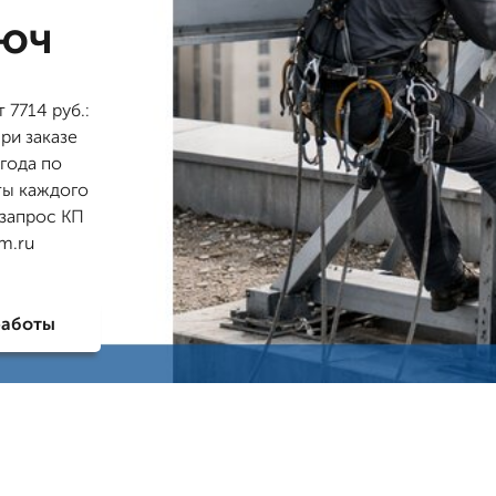
люч
7714 руб.:
ри заказе
 года по
ты каждого
 запрос КП
m.ru
работы