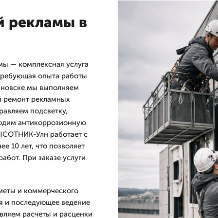
 рекламы в
ы — комплексная услуга
 требующая опыта работы
ьяновске мы выполняем
й ремонт рекламных
равляем подсветку,
водим антикоррозионную
ВЫСОТНИК-Улн работает с
ее 10 лет, что позволяет
абот. При заказе услуги
сметы и коммерческого
я и последующее ведение
авляем расчеты и расценки