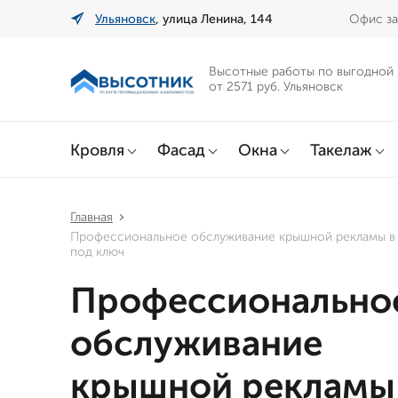
Ульяновск
, улица Ленина, 144
Офис за
Высотные работы по выгодной
от 2571 руб. Ульяновск
Кровля
Фасад
Окна
Такелаж
Главная
Профессиональное обслуживание крышной рекламы в 
под ключ
Профессионально
обслуживание
крышной рекламы