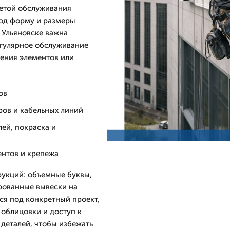
етой обслуживания
од форму и размеры
 Ульяновске важна
егулярное обслуживание
дения элементов или
ов
ров и кабельных линий
лей, покраска и
ентов и крепежа
укций: объемные буквы,
рованные вывески на
ся под конкретный проект,
 облицовки и доступ к
деталей, чтобы избежать