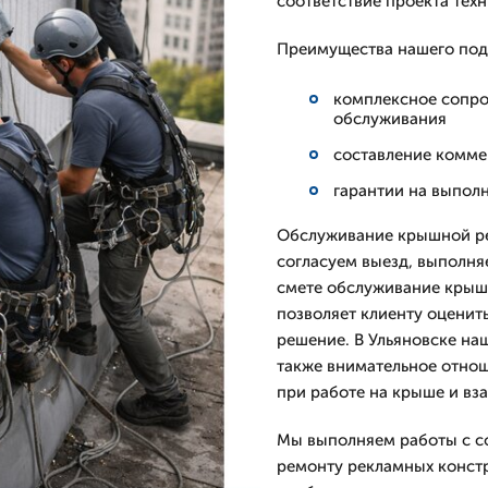
соответствие проекта тех
Преимущества нашего под
комплексное сопро
обслуживания
составление комме
гарантии на выпол
Обслуживание крышной рек
согласуем выезд, выполня
смете обслуживание крыш
позволяет клиенту оценит
решение. В Ульяновске на
также внимательное отно
при работе на крыше и вз
Мы выполняем работы с с
ремонту рекламных констр