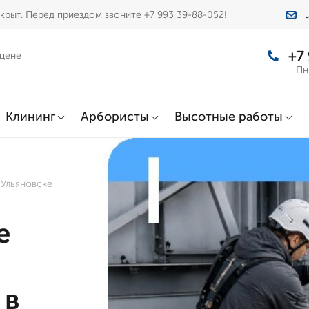
крыт. Перед приездом звоните +7 993 39-88-052!
+7
 цене
Пн
Клининг
Арбористы
Высотные работы
Ульяновске
е
 в